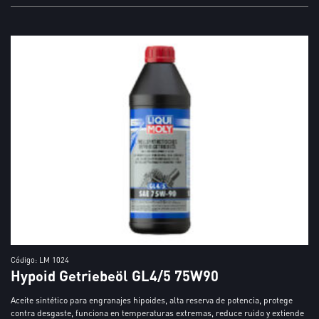
Código: LM 1024
Hypoid Getriebeöl GL4/5 75W90
Aceite sintético para engranajes hipoides, alta reserva de potencia, protege
contra desgaste, funciona en temperaturas extremas, reduce ruido y extiende