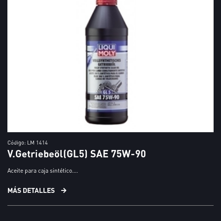
Código: LM 1414
V.Getriebeöl(GL5) SAE 75W-90
Aceite para caja sintético....
MÁS DETALLES