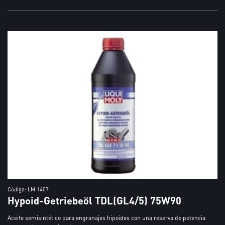
Código: LM 1407
Hypoid-Getriebeöl TDL(GL4/5) 75W90
Aceite semisintético para engranajes hipoides con una reserva de potencia