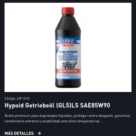
Código: LM 1410
Hypoid Getriebeöl (GL5)LS SAE85W90
Aceite premium para engranajes hipoides, protege contra desgaste, garantiza
rendimiento extremo y estabilidad ante altas temperaturas....
MÁS DETALLES