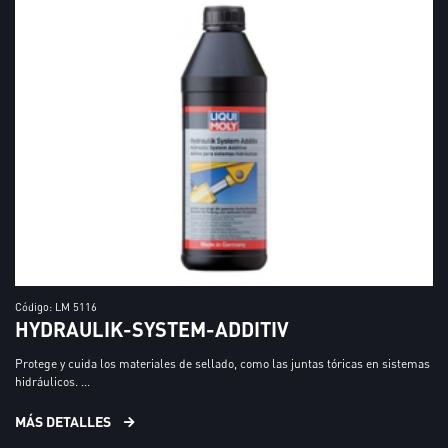
Código: LM 5116
HYDRAULIK-SYSTEM-ADDITIV
Protege y cuida los materiales de sellado, como las juntas tóricas en sistemas
hidráulicos. ...
MÁS DETALLES