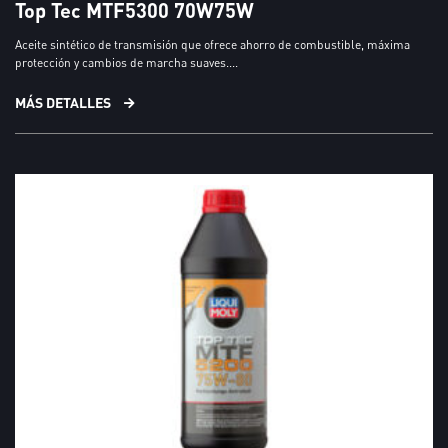
Top Tec MTF5300 70W75W
Aceite sintético de transmisión que ofrece ahorro de combustible, máxima
protección y cambios de marcha suaves....
MÁS DETALLES